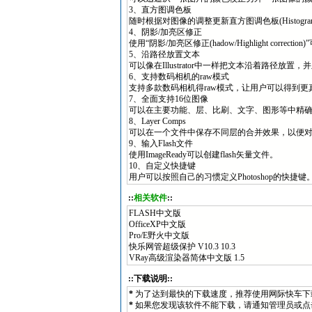
3、直方图调色板
随时根据对图像的调整更新直方图调色板(Histogram 
4、阴影/加亮区修正
使用“阴影/加亮区修正(hadow/Highlight co
5、沿路径放置文本
可以像在Illustrator中一样把文本沿着路径放置，
6、支持数码相机的raw模式
支持多款数码相机得raw模式，让用户可以得
7、全面支持16位图像
可以在主要功能、层、比刷、文字、图形等中精
8、Layer Comps
可以在一个文件中保存不同层的合并效果，以
9、输入Flash文件
使用ImageReady可以创建flash矢量文件。
10、自定义快捷键
用户可以按照自己的习惯定义Photoshop的快捷键
::
相关软件
::
FLASH中文版
OfficeXP中文版
Pro/E野火中文版
快乐网管超级保护 V10.3 10.3
VRay高级渲染器简体中文版 1.5
::下载说明::
*
为了达到最快的下载速度，推荐使用网际快车下
*
如果您发现该软件不能下载，请通知
管理员
或点