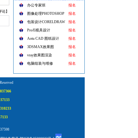
办公专家班
报名
评论
】
图像处理PHOTOSHOP
报名
包装设计CORELDRAW
报名
Pro/E模具设计
报名
Aotu CAD 图纸设计
报名
3DSMAX效果图
报名
vray效果图渲染
报名
电脑组装与维修
报名
 Reserved
037366
037133
310233
7133
7598