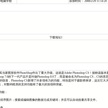
亚电脑学校
添加时间： 2008/2/29 11:14:20
下载地址1
图形软件PhotoShop作出了重大升级。这就是Adobe Photoshop CS！据称该版本
.0的下一代产品不是叫做Photoshop 8.0了，而是被命名为Photoshop CS，CS的意
来了很大的惊喜，Photoshop CS新增了许多强有力的功能，特别是对于摄影师来讲，这次它大
局限性，对数码暗房的支持功能有了极大的加强和突破。
最新功能：
和排序图片；搜索或编辑图像的数据元或关键词；并且可以自动批量共享文件。
的颜色。