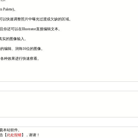
Palette)。
rrection)”可以快速调整照片中曝光过渡或欠缺的区域。
并且你还可以在Illustrator直接编辑文本。
到更真实的图像输入。
确的编辑、润饰16位的图像。
便对各种效果进行快速察看。
。
载本站软件。
击【
此处报错
】，谢谢！