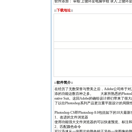
软件添加： 审核:上饶环亚电脑学校 录入:上饶环
::
下载地址
::
::软件简介::
在经历了无数荣誉与赞美之后，Adobe公司终于对其当家
添的功能达数百种之多。 大家所熟悉的Photoshop 7
eative Suit。这回Adobe的确给设计师们带
了以往Photoshop系列产品更注重平面设计的
Photoshop CS即Photoshop 8.0包括如下的10大
1、改进的文件浏览器
使用功能强大文件浏览器的可以快速预览、标注
2、匹配颜色命令
可以迅速从一张图片的颜色校正另外一张图像