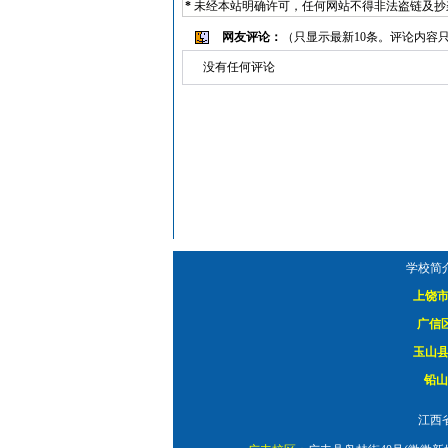
*
未经本站明确许可，任何网站不得非法盗链及抄
网友评论：
（只显示最新10条。评论内容
没有任何评论
学校简
上饶
广信
玉山
铅山
江西省