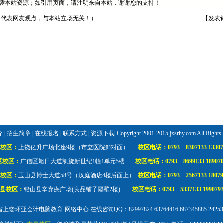
袭本站资源；如引用页面，请注明来自本站，谢谢您的支持！
只代表网友观点，与本站立场无关！）
【
发表
介
|
招生简章
|
在线报名
|
联系方式
|
资源下载
| Copyright 2001-2015 jxsrhy.com All Rights
市校区：
上饶亿升广场北座9楼（市立医院斜对面）
校区电话：
0793—8307133 13307
区校区：
广信区旭日大道凯旋新世纪1幢1单元5楼
校区电话：
0793—8699133 18907
县校区：
玉山县博士大道58号（汉庭酒店4楼后面上）
校区电话：
0793—2567133 18079
县校区：
铅山县辛弃疾广场(良品铺子隔壁2楼)
校区电话：
0793—5337133 1990793
上饶环亚会计电脑教育·网络中心 在线咨询QQ：82997824 63764416 687345885 242533