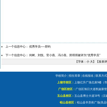
上一个信息中心：
优秀学员──郑钧
下一个信息中心：
何树、刘悦、官小燕、冯小燕、郑琪琪被评为“优秀学员”
【字体：
小
大
】【
发表
学校简介
|
招生简章
|
在线报名
|
联系方
上饶市校区：
上饶亿升广场北座9楼
广信区校区：
广信区旭日大道凯旋新
玉山县校区：
玉山县博士大道58号（
铅山县校区：
铅山县辛弃疾广场(良