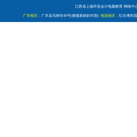
江西省上饶环亚会计电脑教育·网络中心 在线咨询QQ
广丰校区：
广丰县鸟林街40号(微微新娘斜对面)
南昌校区：
红谷滩和昌莱