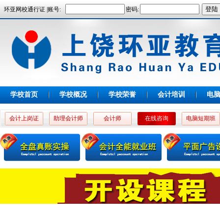
环亚网校通行证 |账号:
密码:
学校首页
学校概况
学校荣誉
会计培训
电
会计上岗证
助理会计师
会计师
在线咨询
电脑短期班
高老师
殷老师