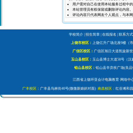
用户需对自己在使用本站服务过程中的
本站管理员有权保留或删除评论内容。
评论内容只代表网友个人观点，与本网
学校简介
|
招生简章
|
在线报名
|
联系方
上饶市校区：
上饶亿升广场北座9楼
广信区校区：
广信区旭日大道凯旋新
玉山县校区：
玉山县博士大道58号（
铅山县校区：
铅山县辛弃疾广场(良
江西省上饶环亚会计电脑教育·网络中心 在线咨询QQ
广丰校区：
广丰县鸟林街40号(微微新娘斜对面)
南昌校区：
红谷滩和昌莱