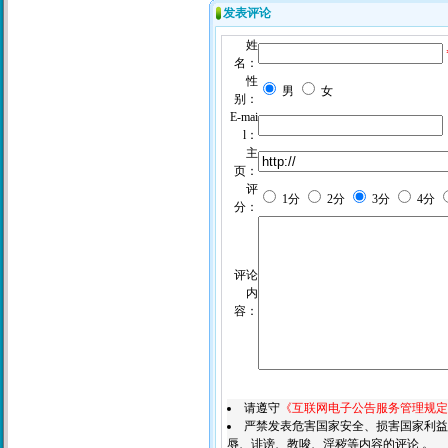
发表评论
姓
名：
性
男
女
别：
E-mai
l：
主
页：
评
1分
2分
3分
4分
分：
评论
内
容：
请遵守
《互联网电子公告服务管理规定
严禁发表危害国家安全、损害国家利益
辱、诽谤、教唆、淫秽等内容的评论 。